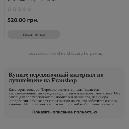
Sorbalgon® T/Сорбалгон
Т 30см (2г), 1шт
520.00 грн.
Закончился
Показано с 1 по 13 из 13 (всего 1 страниц)
Купите перевязочный материал по
лучшейцене на Fraushop
Категория товаров "Перевязочныематериалы" является
неотъемлемойчастью ухода за здоровьем и комфортомчеловека. Она
важна для профессионалови любителей маникюра, педикюра
иподологии, а также для спортсменов ивсех, кто заботится о своем
здоровье.Наш магазин предлагает широкий выборперевязочных
материалов, включаяпластыри, бинты и другие аксессуары,которые
позволяют быстро и эффективносправиться с различными травмами
Показать описание полностью
Показать описание полностью
иповреждениями кожи. Наши продуктыотличаются высоким
качеством инадежностью, а также доступными ценами,что делает
их привлекательным выборомдля всех наших клиентов.
Стерильныйперевязочный материал: