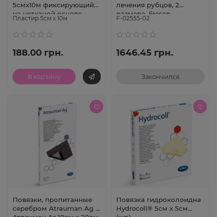
5смх10м фиксирующий
лечения рубцов, 2
на нетканой основе
размера, Fresco
Пластир 5см х 10м
F-02555-02
Omnifix® Elastic
(Испания) 10 х 10 см
188.00 грн.
1646.45 грн.
В корзину
Закончился
Повязки, пропитанные
Повязка гидроколоидна
серебром Atrauman Ag /
Hydrocoll® 5см х 5см