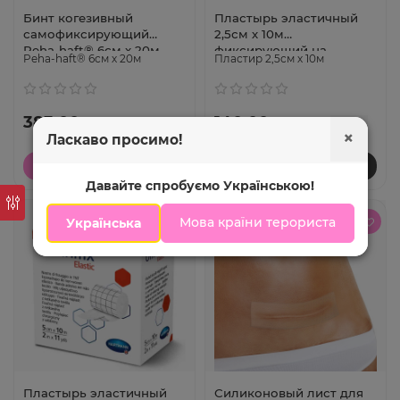
Бинт когезивный
Пластырь эластичный
самофиксирующий
2,5см х 10м
Peha-haft® 6см х 20м
фиксирующий на
Peha-haft® 6см х 20м
Пластир 2,5см х 10м
нетканой основе
Omnifix® Elastic, (2шт.)
383.00 грн.
140.00 грн.
×
Ласкаво просимо!
В корзину
В корзину
Давайте спробуємо Українською!
Мова країни терориста
Українська
Пластырь эластичный
Силиконовый лист для