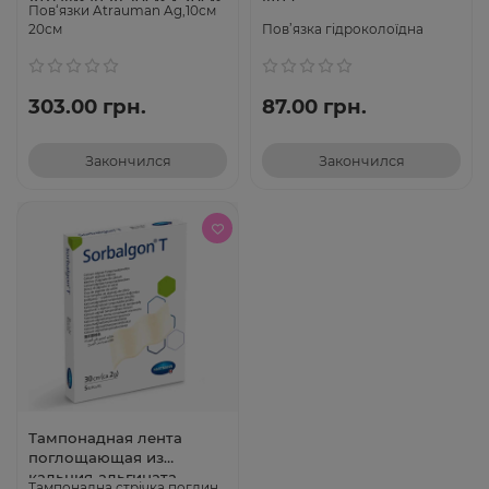
Атрауман Аг 10см х 20см,
(шт.)
Пов‘язки Atrauman Ag,10см
1шт
20см
Пов’язка гідроколоїдна
303.00 грн.
87.00 грн.
Закончился
Закончился
Тампонадная лента
поглощающая из
кальция-альгината
Тампонадна стрічка поглин