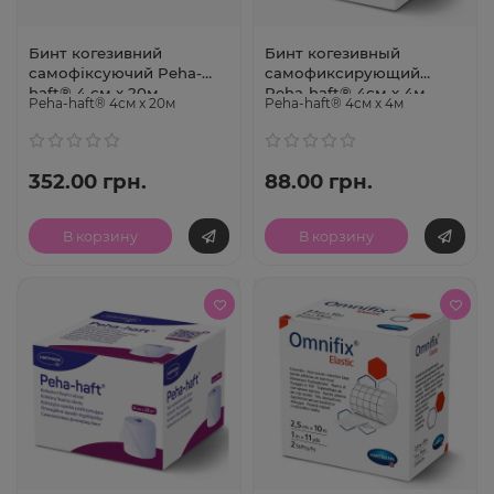
Бинт когезивний
Бинт когезивный
самофіксуючий Peha-
самофиксирующий
haft® 4 см х 20м
Peha-haft® 4см х 4м
Peha-haft® 4см х 20м
Peha-haft® 4см х 4м
352.00 грн.
88.00 грн.
В корзину
В корзину