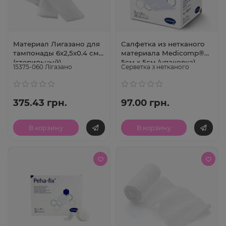
Материал Лигазано для
Салфетка из нетканого
тампонады 6х2,5х0.4 см
материала Medicomp®
(стерильный)
5см х 5см (упаковка)
15375-060 Лігазано
Серветка з нетканого
375.43 грн.
97.00 грн.
В корзину
В корзину