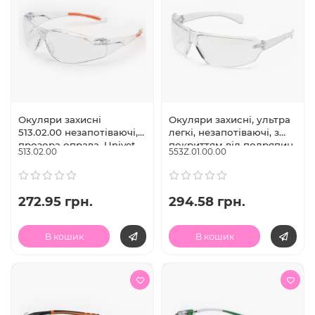
Окуляри захисні
Окуляри захисні, ультра
513.02.00 незапотіваючі,
легкі, незапотіваючі, з
прозора оправа, Univet
покриттям від подряпин,
513.02.00
553Z.01.00.00
(Італія)
модель 553Z.01.00.00,
Univet (Італія)
272.95 грн.
294.58 грн.
В кошик
В кошик