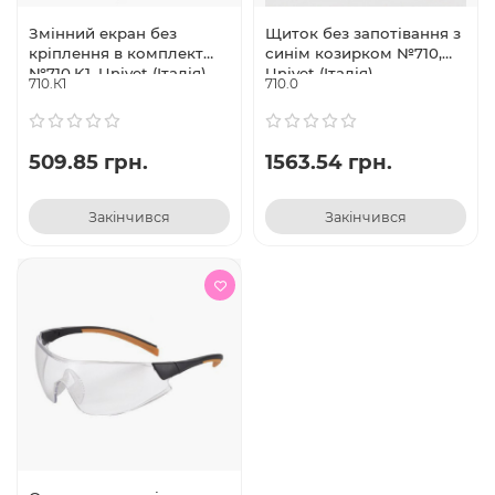
Змінний екран без
Щиток без запотівання з
кріплення в комплект
синім козирком №710,
№710.K1, Univet (Італія)
Univet (Італія)
710.К1
710.0
509.85 грн.
1563.54 грн.
Закінчився
Закінчився