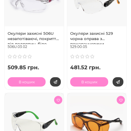
Окуляри захисні 506U
Окуляри захисні 529
незапотіваючі, покриття
чорна оправа з
від подряпин, біло-
помаранчевими
506U.03.02
529.00.05
рожева оправа, регул.
вставками, покриття від
дужок, Univet (Італія)
подряпин, регул. дужок,
Univet (Італія)
509.85 грн.
481.52 грн.
В кошик
В кошик