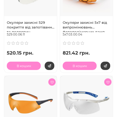
Окуляри захисні 529
Окуляри захисні 5x7 від
покриття від запотівання
випромінювань
та подряпин,
фотополімерних ламп,
529.00.06.11
5х7.03.00.04
регулювання дужок,
регул. дужок, носіння з
Univet (Італія)
оптич. окулярами, Univet
(Італія)
520.15 грн.
821.42 грн.
В кошик
В кошик