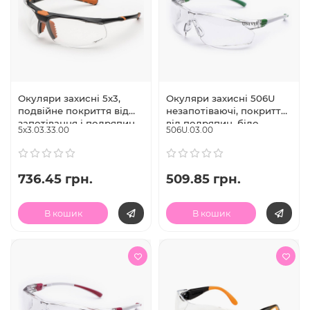
Окуляри захисні 5х3,
Окуляри захисні 506U
подвійне покриття від
незапотіваючі, покриття
запотівання і подряпин,
від подряпин, біло
5х3.03.33.00
506U.03.00
універсальна гнучка
зелена оправа, регул.
оправа, Univet (Італія)
дужок Univet (Італія)
736.45 грн.
509.85 грн.
В кошик
В кошик