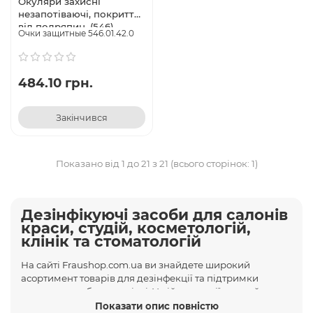
Окуляри захисні
незапотіваючі, покриття
від подряпин, (546),
Очки защитные 546.01.42.0
Univet (Італія)
484.10 грн.
Закінчився
Показано від 1 до 21 з 21 (всього сторінок: 1)
Дезінфікуючі засоби для салонів
краси, студій, косметологій,
клінік та стоматологій
На сайті Fraushop.com.ua ви знайдете широкий
асортимент товарів для дезінфекції та підтримки
чистоти на робочому місці. У цій категорії ви знайдете:
Показати опис повністю
Показати опис повністю
захисні маски і щитки;