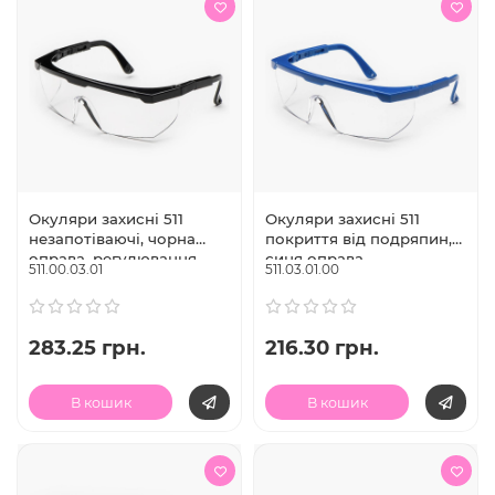
Окуляри захисні 511
Окуляри захисні 511
незапотіваючі, чорна
покриття від подряпин,
оправа, регулювання
синя оправа,
511.00.03.01
511.03.01.00
дужок, Univet (Італія)
регулювання дужок,
Univet (Італія)
283.25 грн.
216.30 грн.
В кошик
В кошик