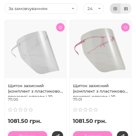
Щиток захисний
Щиток захисний
(комплект з пластикової
(комплект з пластикової
прозорої оправи і 10
рожевої оправи і 10
711.00
711.01
змінних екранів), Univet
змінних екранів), Univet
(Італія)
(Італія)
1081.50 грн.
1081.50 грн.