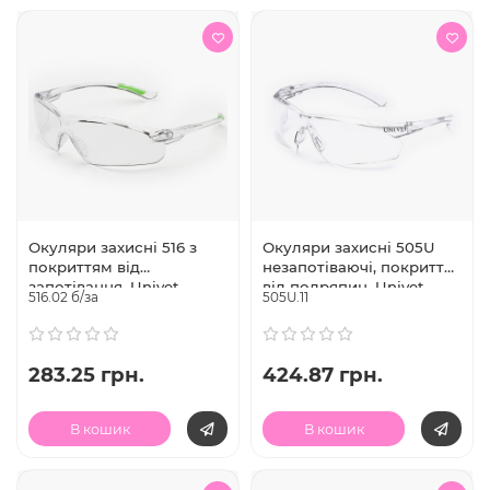
Окуляри захисні 516 з
Окуляри захисні 505U
покриттям від
незапотіваючі, покриття
запотівання, Univet
від подряпин, Univet
516.02 б/за
505U.11
(Італія)
(Італія)
283.25 грн.
424.87 грн.
В кошик
В кошик