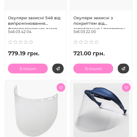
Окуляри захисні 546 від
Окуляри захисні з
випромінювання
покриттям від
фотополімерних ламп,
запотівання і подряпин,
546.03.42.04
5х6.03.22.00
Univet (Італія)
гнучка оправа, модель
5х6.03.22.00, Univet
(Італія)
779.19 грн.
721.00 грн.
В кошик
В кошик