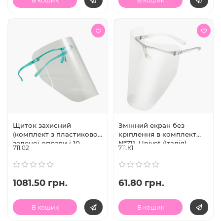
В кошик
В кошик
Щиток захисний
Змінний екран без
(комплект з пластикової
кріплення в комплект
зеленої оправи і 10
№711, Univet (Італія)
711.02
711.К1
змінних екранів), Univet
(Італія)
1081.50 грн.
61.80 грн.
В кошик
В кошик