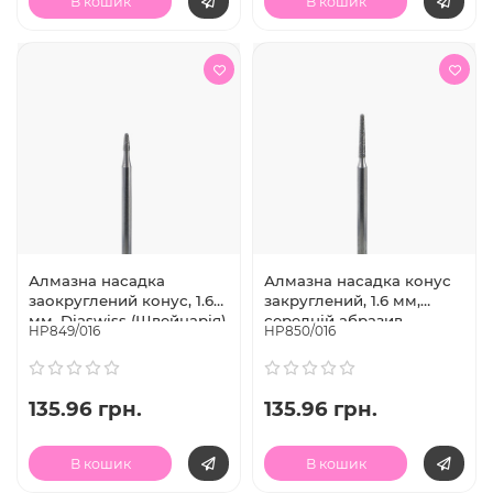
В кошик
В кошик
Алмазна насадка
Алмазна насадка конус
заокруглений конус, 1.6
закруглений, 1.6 мм,
мм, Diaswiss (Швейцарія)
середній абразив,
HP849/016
HP850/016
Diaswiss (Швейцарія)
135.96 грн.
135.96 грн.
В кошик
В кошик