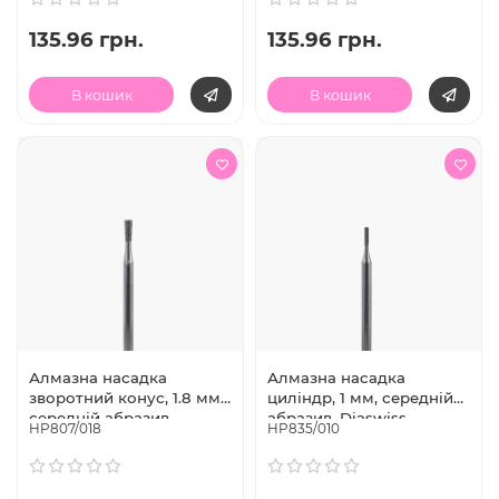
135.96 грн.
135.96 грн.
В кошик
В кошик
Алмазна насадка
Алмазна насадка
зворотний конус, 1.8 мм,
циліндр, 1 мм, середній
середній абразив,
абразив, Diaswiss
HP807/018
HP835/010
Diaswiss (Швейцарія)
(Швейцарія)