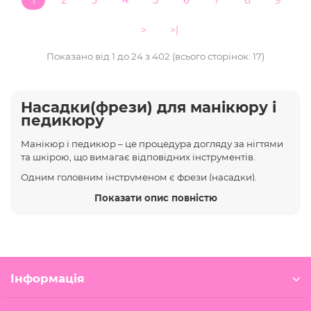
1
2
3
4
5
6
7
8
9
>
>|
Показано від 1 до 24 з 402 (всього сторінок: 17)
Насадки(фрези) для манікюру і
педикюру
Манікюр і педикюр – це процедура догляду за нігтями
та шкірою, що вимагає відповідних інструментів.
Одним головним інструменом є фрези (насадки).
Зараз наявність різноманітних типів фрез дозволяє
Показати опис повністю
Показати опис повністю
обирати інструмент для конкретного виду обробки.
В основному фрези для манікюру використовують
для:
зняття гель-лаку з нігтів
Інформація
обробка кутикули
шліфування нігтів
робота з штучними матеріалами на нігтях