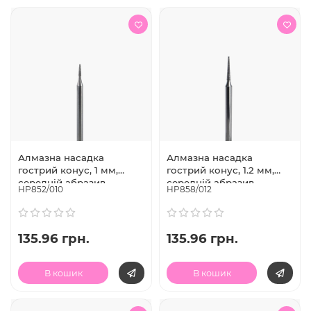
Алмазна насадка
Алмазна насадка
гострий конус, 1 мм,
гострий конус, 1.2 мм,
середній абразив,
середній абразив,
HP852/010
HP858/012
Diaswiss (Швейцарія)
Diaswiss (Швейцарія)
135.96 грн.
135.96 грн.
В кошик
В кошик