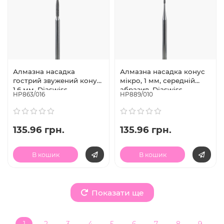
Алмазна насадка
Алмазна насадка конус
гострий звужений конус,
мікро, 1 мм, середній
1.6 мм, Diaswiss
абразив, Diaswiss
HP863/016
HP889/010
(Швейцарія)
(Швейцарія)
(абразивність в
асортименті)
135.96 грн.
135.96 грн.
В кошик
В кошик
Показати ще