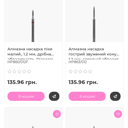
Алмазна насадка піке
Алмазна насадка
малий., 1.2 мм, дрібна
гострий звужений конус,
абразивність, Diaswiss
1.2 мм, середній абразив,
HP860/012F
HP863/012
(Швейцарія)
Diaswiss (Швейцарія)
135.96 грн.
135.96 грн.
В кошик
В кошик