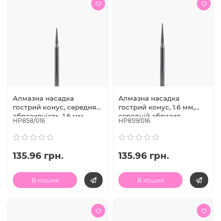
Алмазна насадка
Алмазна насадка
гострий конус, середня
гострий конус, 1.6 мм,
абразивність, 1.6 мм,
середній абразив,
HP858/016
HP859/016
Diaswiss (Швейцарія)
Diaswiss (Швейцарія)
135.96 грн.
135.96 грн.
В кошик
В кошик