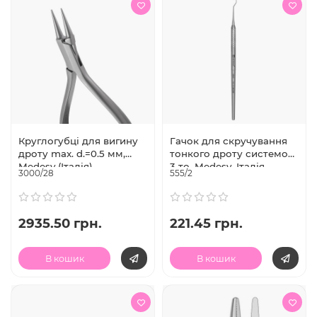
Круглогубці для вигину
Гачок для скручування
дроту max. d.=0.5 мм,
тонкого дроту системою
Medesy (Італія)
3 то, Medesy, Італія
3000/28
555/2
2935.50 грн.
221.45 грн.
В кошик
В кошик