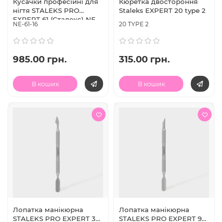
Кусачки професійні для
Кюретка двостороння
нігтя STALEKS PRO
Staleks EXPERT 20 type 2
EXPERT 61 (Сталекс) NE-
NE-61-16
20 TYPE 2
61-16 ріжуча частина 16
мм
985.00 грн.
315.00 грн.
В кошик
В кошик
Лопатка манікюрна
Лопатка манікюрна
STALEKS PRO EXPERT 30
STALEKS PRO EXPERT 90