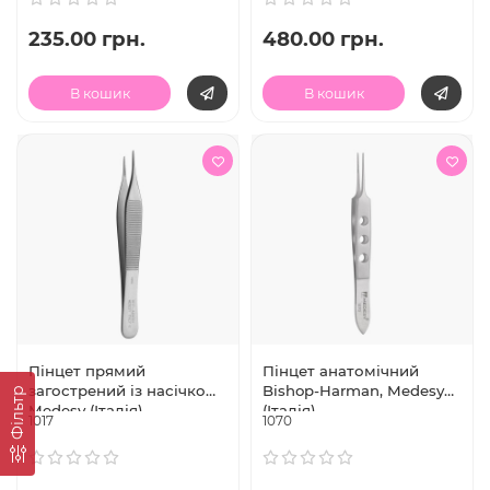
235.00 грн.
480.00 грн.
В кошик
В кошик
Пінцет прямий
Пінцет анатомічний
загострений із насічкою,
Bishop-Harman, Medesy
Фільтр
Medesy (Італія)
(Італія)
1017
1070