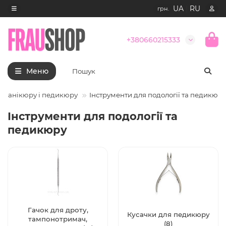
UA
|
RU
грн.
+380660215333
Меню
я манікюру і педикюру
Інструменти для подології та педикюру
Інструменти для подології та
педикюру
Гачок для дроту,
Кусачки для педикюру
тампонотримач,
(8)