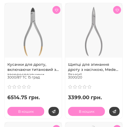
Кусачки для дроту,
Щипці для згинання
включаючи титановий з
дроту з насічкою, Medesy
твердосплавними
(Італія)
3000/87 TC 15 град
3000/20
накладками вигнуті під
кутом 15°, 130 мм, Medesy
6514.75 грн.
3399.00 грн.
В кошик
В кошик