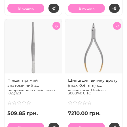
В кошик
В кошик
Пінцет прямий
Щипці для вигину дроту
анатомічний з
(max. 0.4 mm) с
поперечною насічкою і
кусачками Medesy
1027/120
3000/40 C TC
закругленими краями
3000/40 C TC
Taylor, 12 см, Medesy
(Італія)
509.85 грн.
7210.00 грн.