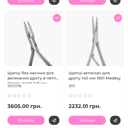
В кошик
В кошик
Щипці без насічки для
Щипці-затискач для
вигинання дроту в петлю
дроту 140 мм 1851 Medesy
Омега, довгі 145 мм,
3000/96
1851
3000/96
3605.00 грн.
2232.01 грн.
В кошик
В кошик