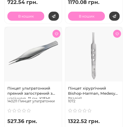
722.54 грн.
1170.08 грн.
В кошик
В кошик
Пінцет ультратонкий
Пінцет хірургічний
прямий загострений з
Bishop-Harman, Medesy
насічкою, 11 см, KIEHL
(Італія)
140211 Пинцет ультратонки
1072
(Німеччина)
527.36 грн.
1322.52 грн.