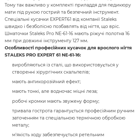
Тому так важливо у комплекті приладдя для педикюру
мати під рукою гострий та безпечний інструмент.
Спеціальні кусачки EXPERT61 від компанії Staleks
швидко і безболісно позбавлять від нігтя, що вріс.
Шматочки Staleks Pro NE-61-16 мають ріжучі полотна 16
мм при довжині інструменту 127 мм.
Особливості професійних кусачок для врослого нігтя
STALEKS PRO EXPERT 61 NE-61-16:
виробляються із сталі, що використовується у
створенні хірургічних скальпелів;
мають антикорозійний ефект;
мають тонкі, але водночас міцні леза;
робочі кромки мають звужену форму;
тривала гострота гарантується професійним ручним
заточенням та спеціальною термічною обробкою
металу;
м'якість ходу забезпечується ретельним