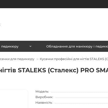
і педикюру
Обладнання для манікюру і педик
сачки для педикюру
Кусачки професійні для нігтів STALEKS (
нігтів STALEKS (Сталекс) PRO SM
Модель:
Виробник:
Наявність: