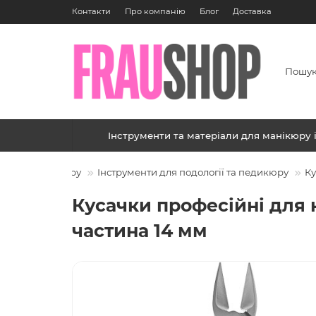
Контакти
Про компанію
Блог
Доставка
Інструменти та матеріали для манікюру 
ікюру і педикюру
Інструменти для подології та педикюру
Ку
Кусачки професійні для 
частина 14 мм