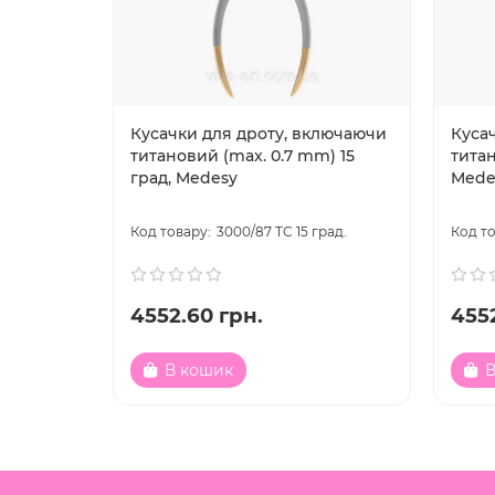
Кусачки для дроту, включаючи
Куса
титановий (max. 0.7 mm) 15
тита
град, Medesy
Medes
3000/87 TC 15 град.
4552.60 грн.
4552
В кошик
В