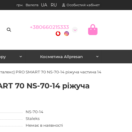
UA
|
RU
грн.
Валюта
Особистий кабінет
+380660215333
юру
Косметика Allpresan
Сталекс) PRO SMART 70 NS-70-14 ріжуча частина 14 мм
ART 70 NS-70-14 ріжуча
NS-70-14
Staleks
Немає в наявності