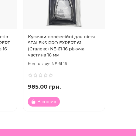
гтів
Кусачки професійні для нігтя
Кусачки 
PERT
STALEKS PRO EXPERT 61
STALEKS
а 16
(Сталекс) NE-61-16 ріжуча
12
частина 16 мм
NE-61-16
985.00 грн.
900.00
В кошик
В к