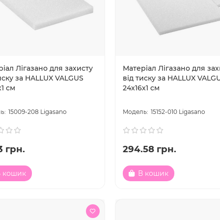
іал Лігазано для захисту
Матеріал Лігазано для зах
тиску за HALLUX VALGUS
від тиску за HALLUX VALG
х1 см
24х16х1 см
15009-208 Ligasano
15152-010 Ligasano
3 грн.
294.58 грн.
 кошик
В кошик