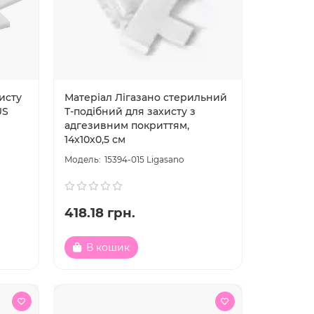
исту
Матеріал Лігазано стерильний
US
Т-подібний для захисту з
адгезивним покриттям,
14х10х0,5 см
15394-015 Ligasano
418.18 грн.
В кошик