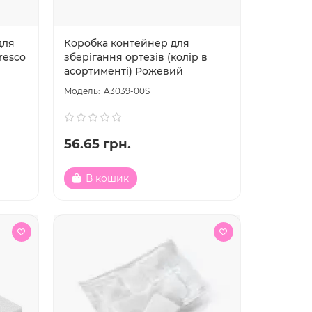
для
Коробка контейнер для
resco
зберігання ортезів (колір в
асортименті) Рожевий
A3039-00S
56.65 грн.
В кошик