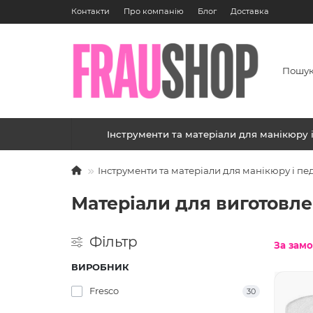
Контакти
Про компанію
Блог
Доставка
Інструменти та матеріали для манікюру 
Інструменти та матеріали для манікюру і п
Матеріали для виготовле
Фільтр
За зам
ВИРОБНИК
Fresco
30