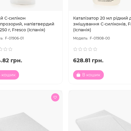
й C-силікон
Каталізатор 20 мл рідкий 
впрозорий, напівтвердий
змішування C-силіконів, F
 250 г, Fresco (Іспанія)
(Іспанія)
F-01906-01
F-01908-00
.82 грн.
628.81 грн.
 кошик
В кошик