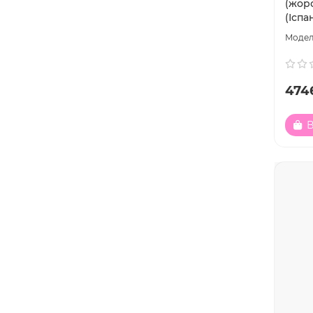
(жорс
(Іспа
474
В