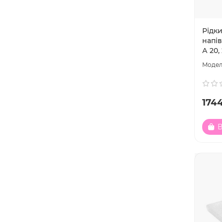
Рідки
напі
А 20,
1744
В