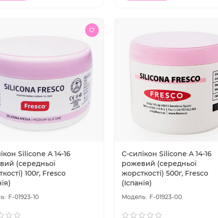
ікон Silicone A 14-16
С-силікон Silicone A 14-16
вий (середньої
рожевий (середньої
кості) 100г, Fresco
жорсткості) 500г, Fresco
нія)
(Іспанія)
F-01923-10
F-01923-00