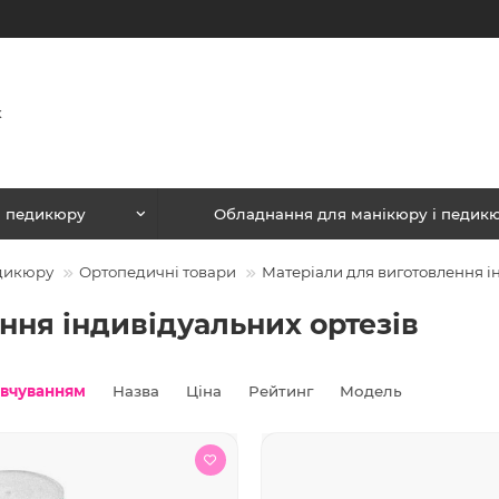
і педикюру
Обладнання для манікюру і педик
едикюру
Ортопедичні товари
Матеріали для виготовлення і
ння індивідуальних ортезів
овчуванням
Назва
Ціна
Рейтинг
Модель