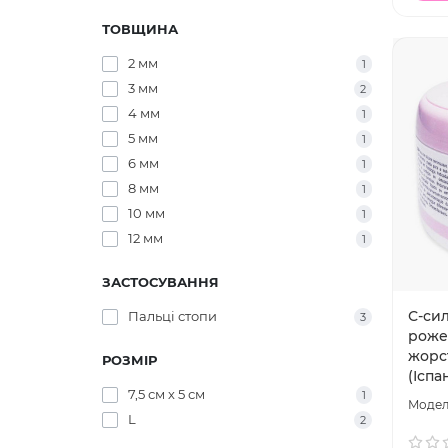
ТОВЩИНА
2 мм
1
3 мм
2
4 мм
1
5 мм
1
6 мм
1
8 мм
1
10 мм
1
12 мм
1
ЗАСТОСУВАННЯ
С-сил
Пальці стопи
3
роже
жорст
РОЗМІР
(Іспа
7,5 см х 5 см
1
L
2