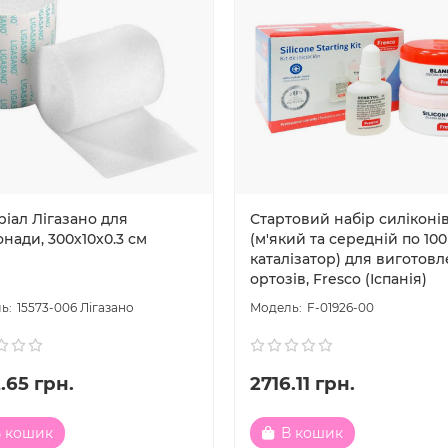
іал Лігазано для
Стартовий набір силіконі
нади, 300х10х0.3 см
(м'який та середній по 100
каталізатор) для виготов
ортозів, Fresco (Іспанія)
15573-006 Лігазано
F-01926-00
.65 грн.
2716.11 грн.
 кошик
В кошик