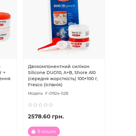
в
Двокомпонентний силікон
г +
Silicone DUO10, A+B, Shore A10
лення
(середня жорсткість) 100+100 г,
Fresco (Іспанія)
F-01924-02B
2578.60 грн.
В кошик