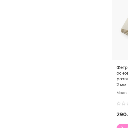
Фетр 
осно
розва
2 мм
290.