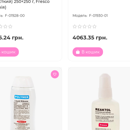
ткий) 250+250 г, Fresco
нія)
F-01928-00
F-01930-01
6.24 грн.
4063.35 грн.
 кошик
В кошик