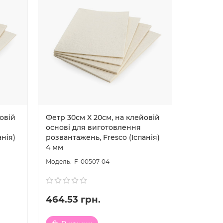
овій
Фетр 30см Х 20см, на клейовій
основі для виготовлення
анія)
розвантажень, Fresco (Іспанія)
4 мм
F-00507-04
464.53 грн.