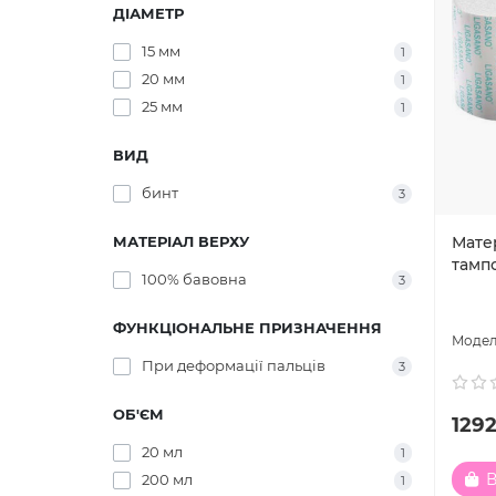
ДІАМЕТР
15 мм
1
20 мм
1
25 мм
1
ВИД
бинт
3
Матер
МАТЕРІАЛ ВЕРХУ
тампо
100% бавовна
3
ФУНКЦІОНАЛЬНЕ ПРИЗНАЧЕННЯ
При деформації пальців
3
ОБ'ЄМ
1292
20 мл
1
В
200 мл
1