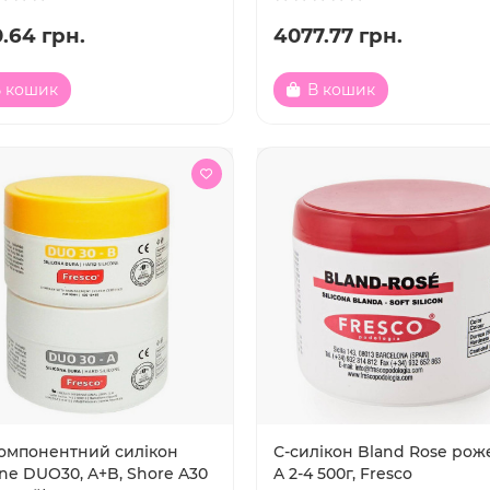
.64 грн.
4077.77 грн.
 кошик
В кошик
омпонентний силікон
С-силікон Bland Rose ро
one DUO30, A+B, Shore A30
A 2-4 500г, Frescо