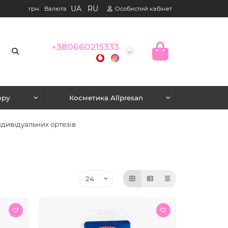
UA
|
RU
грн.
Валюта
Особистий кабінет
+380660215333
юру
Косметика Allpresan
ндивідуальних ортезів