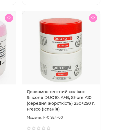
Двокомпонентний силікон
Silicone DUO10, A+B, Shore A10
(середня жорсткість) 250+250 г,
Fresco (Іспанія)
F-01924-00