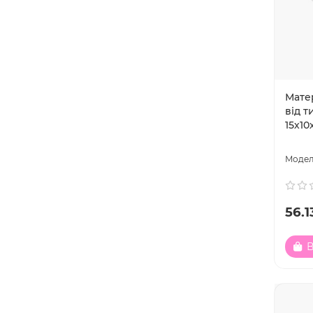
Матер
від 
15х10
56.1
В