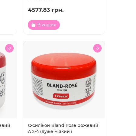
4577.83 грн.
В кошик
жевий
С-силікон Bland Rose рожевий
A 2-4 (дуже м'який і