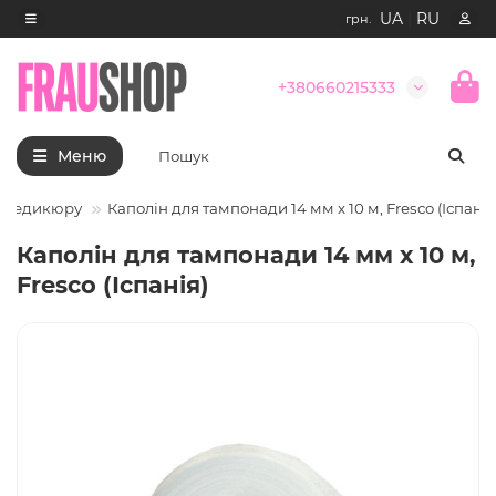
UA
|
RU
грн.
+380660215333
Меню
а педикюру
Каполін для тампонади 14 мм х 10 м, Fresco (Іспанія
Каполін для тампонади 14 мм х 10 м,
Fresco (Іспанія)