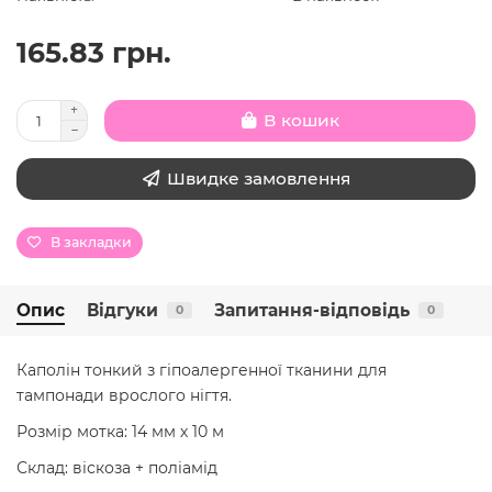
165.83 грн.
В кошик
Швидке замовлення
В закладки
Опис
Відгуки
Запитання-відповідь
0
0
Каполін тонкий з гіпоалергенної тканини для
тампонади врослого нігтя.
Розмір мотка: 14 мм х 10 м
Склад: віскоза + поліамід