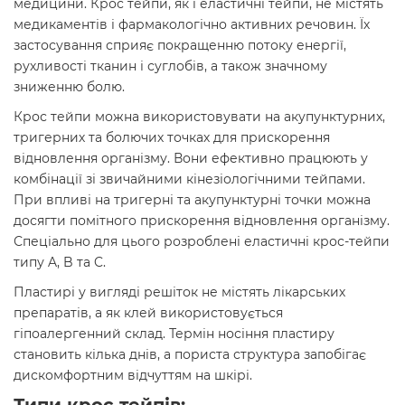
медицини. Крос тейпи, як і еластичні тейпи, не містять
медикаментів і фармакологічно активних речовин. Їх
застосування сприяє покращенню потоку енергії,
рухливості тканин і суглобів, а також значному
зниженню болю.
Крос тейпи можна використовувати на акупунктурних,
тригерних та болючих точках для прискорення
відновлення організму. Вони ефективно працюють у
комбінації зі звичайними кінезіологічними тейпами.
При впливі на тригерні та акупунктурні точки можна
досягти помітного прискорення відновлення організму.
Спеціально для цього розроблені еластичні крос-тейпи
типу A, B та C.
Пластирі у вигляді решіток не містять лікарських
препаратів, а як клей використовується
гіпоалергенний склад. Термін носіння пластиру
становить кілька днів, а пориста структура запобігає
дискомфортним відчуттям на шкірі.
Типи крос тейпів: