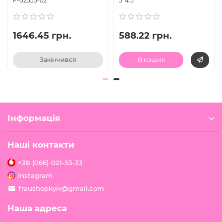
F-02555-02
5*4.5
1646.45 грн.
588.22 грн.
Закінчився
В кошик
Інформація
Наші контакти
+38 (066) 021-53-33
Instagram
fraushopkyiv@gmail.com
Наша адреса