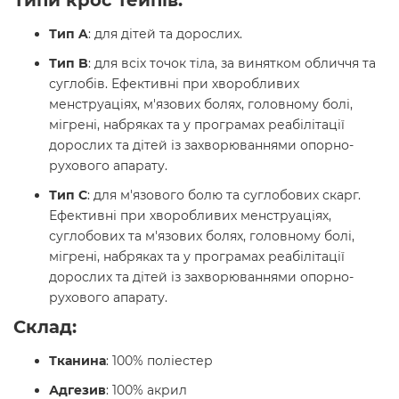
Тип A
: для дітей та дорослих.
Тип B
: для всіх точок тіла, за винятком обличчя та
суглобів. Ефективні при хворобливих
менструаціях, м'язових болях, головному болі,
мігрені, набряках та у програмах реабілітації
дорослих та дітей із захворюваннями опорно-
рухового апарату.
Тип C
: для м'язового болю та суглобових скарг.
Ефективні при хворобливих менструаціях,
суглобових та м'язових болях, головному болі,
мігрені, набряках та у програмах реабілітації
дорослих та дітей із захворюваннями опорно-
рухового апарату.
Склад:
Тканина
: 100% поліестер
Адгезив
: 100% акрил