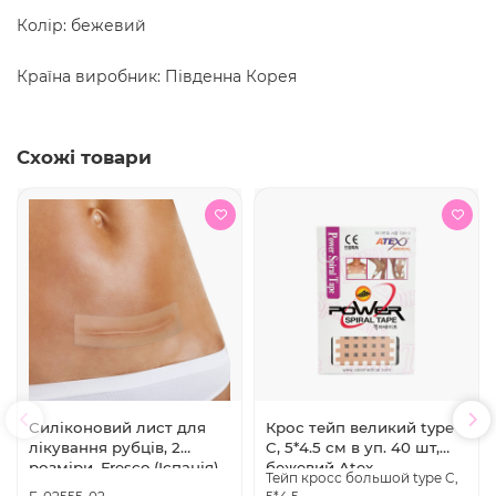
Колір: бежевий
Країна виробник: Південна Корея
Схожі товари
Силіконовий лист для
Крос тейп великий type
лікування рубців, 2
C, 5*4.5 см в уп. 40 шт,
розміри, Fresco (Іспанія)
бежевий Atex
Тейп кросс большой type C,
10 х 10 см