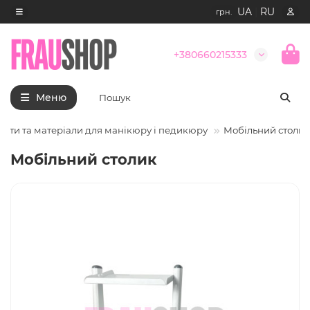
UA
|
RU
грн.
+380660215333
Меню
енти та матеріали для манікюру і педикюру
Мобільний столик
Мобільний столик