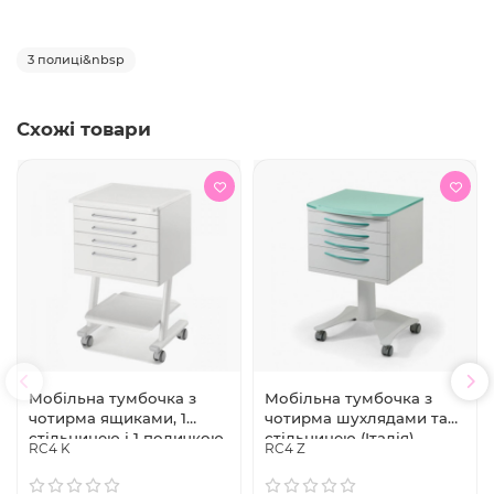
3 полиці&nbsp
Схожі товари
Мобільна тумбочка з
Мобільна тумбочка з
чотирма ящиками, 1
чотирма шухлядами та
стільницею і 1 поличкою
стільницею (Італія)
RC4 K
RC4 Z
(Італія)