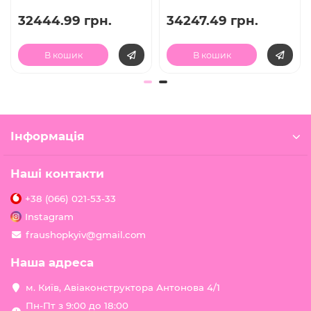
32444.99 грн.
34247.49 грн.
В кошик
В кошик
Інформація
Наші контакти
+38 (066) 021-53-33
Instagram
fraushopkyiv@gmail.com
Наша адреса
м. Київ, Авіаконструктора Антонова 4/1
Пн-Пт з 9:00 до 18:00