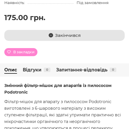
Наявність:
Під замовлення
175.00 грн.
Закінчився
В закладки
Опис
Відгуки
Запитання-відповідь
0
0
Змінний фільтр-мішок для апаратів із пилососом
Podotronic
Фільтр-мішок для апарату з пилососом Podotronic
виготовлені з 6-шарового матеріалу з високим
ступенем фільтрації, які здатні утримати практично всі
мікрочастинки органічного та неорганічного
походження, що утворюються в процесі педикюру.