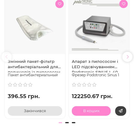
Змінний пакет-фільтр
Апарат з пилососом і
антибактеріальний для
LED підсвічуванням
педикюрів із пилососом
Podotronic SINUS I, 40
Пакет антибактериальный
Фрезер Podotronic Sinus 1
Podotronic, Німеччина
000 об. / хв., Німеччина.
396.55 грн.
122250.67 грн.
Закінчився
В кошик