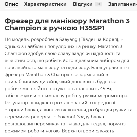
Опис
Характеристики
Відгуки
Запитання-
0
Фрезер для манікюру Marathon 3
Champion з ручкою H35SP1
Ця модель, розроблена Saeyang (Південна Корея), є
однією з найбільш популярних на ринку. Marathon 3
Champion здобув свою славу завдяки надійності та
ефективності, що робить його ідеальним вибором для
професійного манікюру та педикюру. Блок управління
фрезера Marathon 3 Champion оформлений в
привабливому дизайні, який доповнить будь-яке
робоче місце. Його потужність становить 45 Вт,
забезпечуючи оптимальну роботу ручки-мікромотора.
Регулятор швидкості розташований з передньої
сторони блока, а кнопки включення, роз'єм для ручки та
перемикач реверсу - з бокової. Ззаду блока
розташовані перемикач та гніздо для педалі, поруч із
режимом роботи ногою. Верхні отвори служать