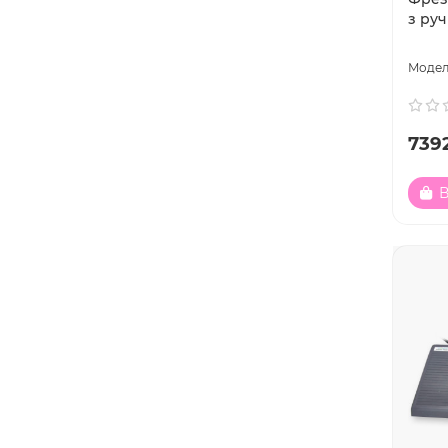
з руч
7392
В