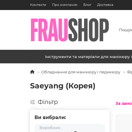
Контакти
Про компанію
Блог
Доставка
Інструменти та матеріали для манікюру 
Обладнання для манікюру і педикюру
Фр
Saeyang (Корея)
Фільтр
За зам
Ви вибрали:
Виробник: