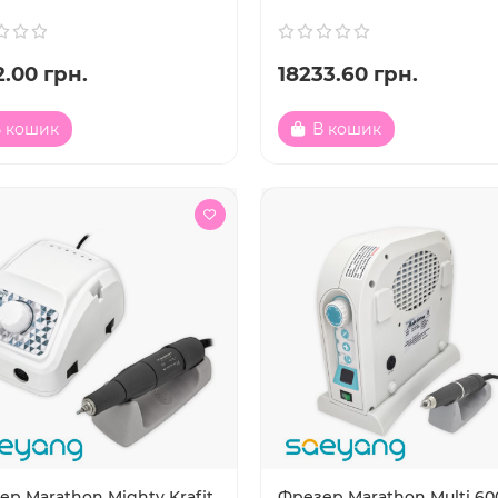
.00 грн.
18233.60 грн.
 кошик
В кошик
р Marathon Mighty Krafit
Фрезер Marathon Multi 60