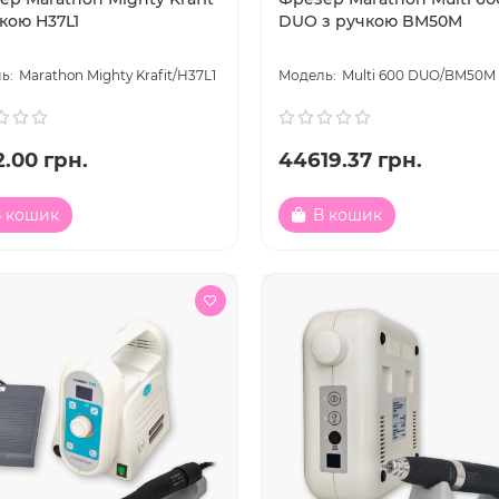
кою H37L1
DUO з ручкою BM50M
Marathon Mighty Krafit/H37L1
Multi 600 DUO/BM50M
.00 грн.
44619.37 грн.
 кошик
В кошик