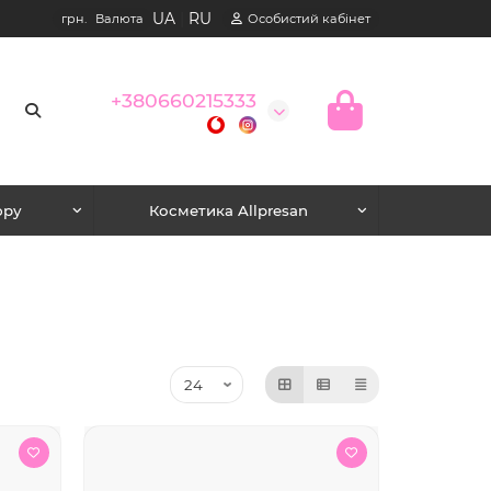
UA
|
RU
грн.
Валюта
Особистий кабінет
+380660215333
юру
Косметика Allpresan