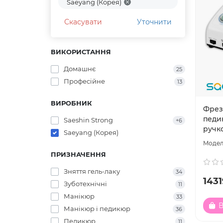
Saeyang (Корея)
Скасувати
Уточнити
ВИКОРИСТАННЯ
Домашнє
25
Професійне
13
ВИРОБНИК
Фрез
педи
Saeshin Strong
+6
ручк
Saeyang (Корея)
ПРИЗНАЧЕННЯ
Зняття гель-лаку
34
1431
Зуботехнічні
11
Манікюр
33
В
Манікюр і педикюр
36
Педикюр
11