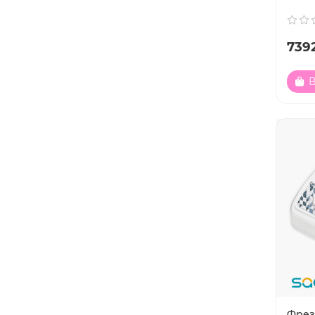
7392
В
Фрезе