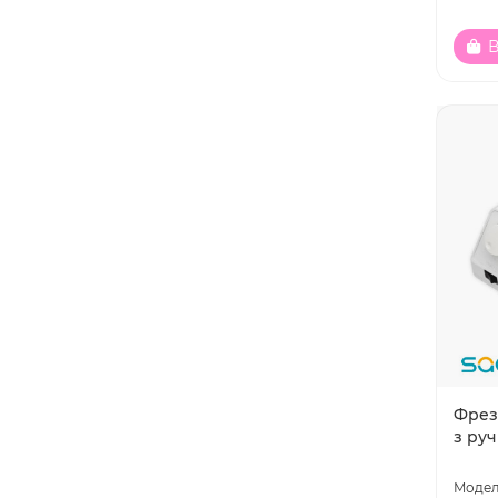
В
Фрезе
з руч