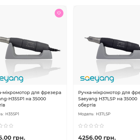
а-мікромотор для фрезера
Ручка-мікромотор для фр
ang-H35SP1 на 35000
Saeyang H37LSP на 35000
тів
обертів
H35SP1
H37LSP
6.00 грн.
4256.00 грн.