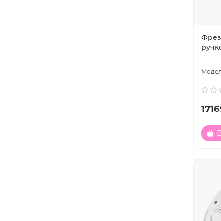
Фрез
ручк
1716
В