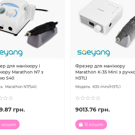
ер для манікюру і
Фрезер для манікюру
кюру Marathon N7 з
Marathon K-35 Mini з ручк
ою S40
H37L1
Marathon N7/S40
K35-mini/H37L1
9.87 грн.
9013.76 грн.
 кошик
В кошик