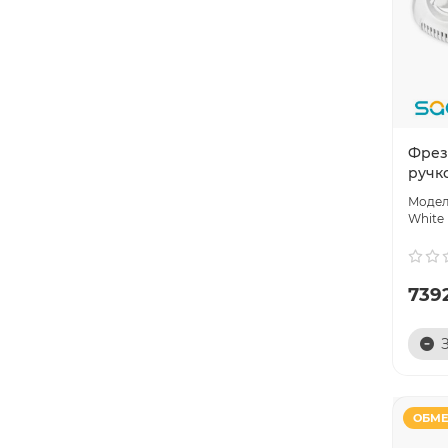
Фрез
ручко
White
7392
ОБМЕ