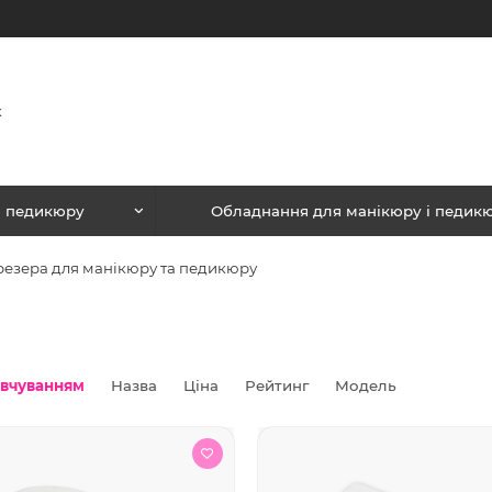
і педикюру
Обладнання для манікюру і педик
езера для манікюру та педикюру
овчуванням
Назва
Ціна
Рейтинг
Модель