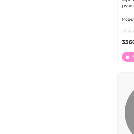
ручк
336
В