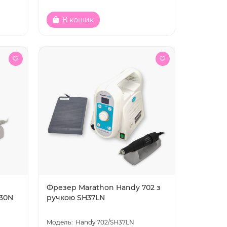
В кошик
Фрезер Marathon Handy 702 з
H30N
ручкою SH37LN
Handy 702/SH37LN