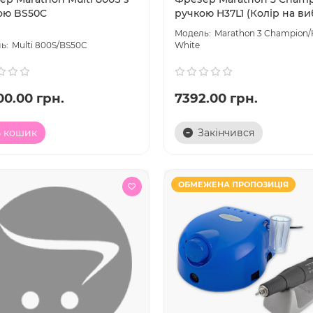
ою BS50C
ручкою H37L1 (Колір на ви
Marathon 3 Champion/
Multi 800S/BS50C
White
00.00 грн.
7392.00 грн.
 кошик
Закінчився
ОБМЕЖЕНА ПРОПОЗИЦІЯ