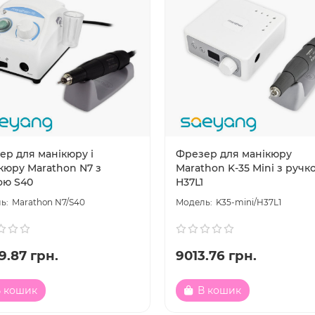
ер для манікюру і
Фрезер для манікюру
кюру Marathon N7 з
Marathon K-35 Mini з ручк
ою S40
H37L1
Marathon N7/S40
K35-mini/H37L1
9.87 грн.
9013.76 грн.
 кошик
В кошик