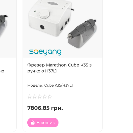
Фрезер Marathon Cube K35 з
ою
ручкою H37L1
Cube K35/H37L1
7806.85 грн.
В кошик