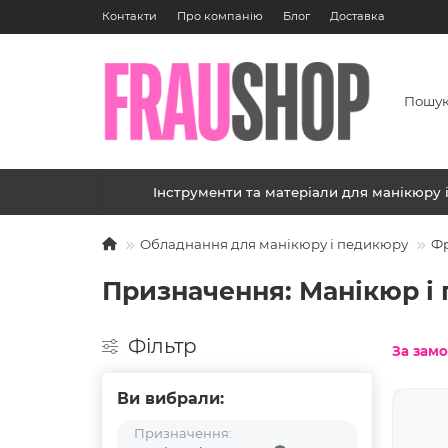
Контакти
Про компанію
Блог
Доставка
Інструменти та матеріали для манікюру 
Обладнання для манікюру і педикюру
Фр
Призначення: Манікюр і
Фільтр
За зам
Ви вибрали:
Призначення: