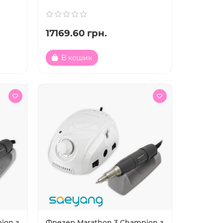
17169.60 грн.
В кошик
ion з
Фрезер Marathon 3 Champion з