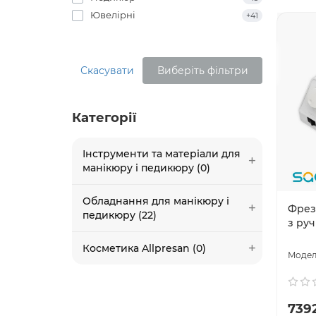
Ювелірні
+41
Скасувати
Виберіть фільтри
Категорії
Інструменти та матеріали для
манікюру і педикюру (0)
Обладнання для манікюру і
Фрезе
педикюру (22)
з руч
Косметика Allpresan (0)
7392