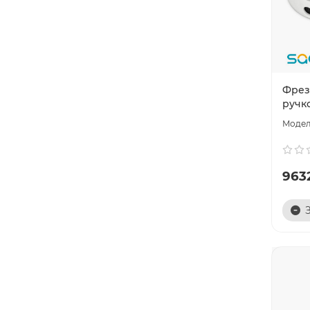
Фрезе
ручк
9632