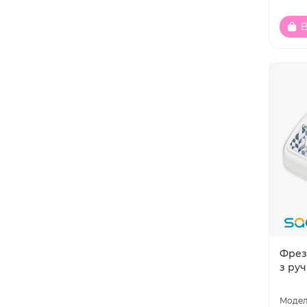
В
Фрезе
з руч