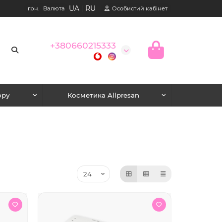
UA
|
RU
грн.
Валюта
Особистий кабінет
+380660215333
юру
Косметика Allpresan