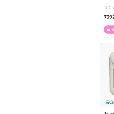
7392
В
Фрез