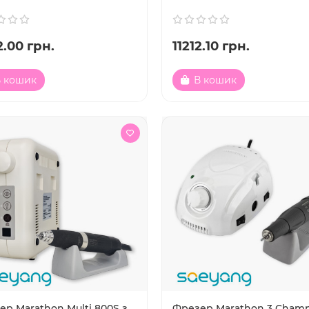
.00 грн.
11212.10 грн.
 кошик
В кошик
ер Marathon Multi 800S з
Фрезер Marathon 3 Champ