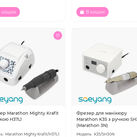
 кошик
В кошик
р Marathon Mighty Krafit
Фрезер для манікюру
кою H37L1
Marathon K35 з ручкою S
(Marathon 3N)
Marathon Mighty Krafit/H37L1
K35/SH30N