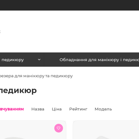
і педикюру
Обладнання для манікюру і педик
езера для манікюру та педикюру
 педикюр
овчуванням
Назва
Ціна
Рейтинг
Модель