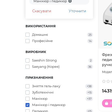
Манікюр і педикюр
Скасувати
Уточнити
ВИКОРИСТАННЯ
Домашнє
25
Професійне
14
ВИРОБНИК
Фрез
педи
Saeshin Strong
2
ручк
Saeyang (Корея)
36
ПРИЗНАЧЕННЯ
Зняття гель-лаку
+38
1431
Зуботехнічні
+15
Манікюр
+37
В
Манікюр і педикюр
Педикюр
+15